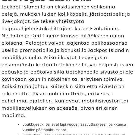
Jackpot Islandilla on eksklusiivinen valikoima
pelejä, mukaan lukien kolikkopelit, jättipottipelit ja
live-jakajat. Se tekee yhteistyötä
huippuohjelmistokehittäjien, kuten Evolutionin,
NetEntin ja Red Tigerin kanssa pitääkseen aulan
eloisena. Pelaajat voivat laajentaa pelikassaansa
useilla promootioilla ja bonuksilla Jackpot Islandin
mobiilikasinolla. Mikäli käytät Leovegasia
ensimmäistä kertaa tietokoneella, voi helposti iskeä
epäusko ja epätoivo sillä tietokoneella sivusto ei ole
kovinkaan kauniin näköinen tai erityisen toimiva.
Kaikki tämä johtuu kuitenkin siitä että sivusto on
rakennettu täysin mobiililaitteita, erityisesti
puhelimia, ajatellen. Kun avaat mobiilisivuston tai
mobiilisovelluksen on edessäsi aivan erilainen
maailma.
Joukkueet kilpailevat läpi vuoden saavuttaakseen paikkansa
vuoden päätapahtumassa.