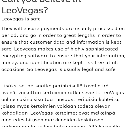
LeoVegas?
Leovegas is safe
They will ensure payments are usually processed on
period, and go in order to great lengths in order to
ensure that customer data and information is kept
safe. Leovegas makes use of highly sophisticated
encrypting software to ensure that your information,
money, and identification are kept risk-free at all
occasions. So Leovegas is usually legal and safe.
Lisäksi se, betsaatko perinteisellä tavalla irá
livenä, vaikuttaa kertoimiin ratkaisevasti. LeoVegas
online casino sisältää runsaasti erilaisia kohteita,
joissa myös kertoimien voidaan todeta olevan
kohdallaan. LeoVegas kertoimet ovat melkeinpä
aina edes hitusen markkinoiden keskitasoa
korkeammalla, jolloin betsaaminen tällä kasinolla