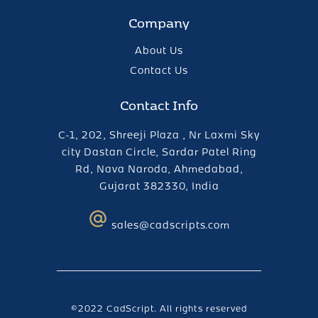
Company
About Us
Contact Us
Contact Info
C-1, 202, Shreeji Plaza , Nr Laxmi Sky
city Dastan Circle, Sardar Patel Ring
Rd, Nava Naroda, Ahmedabad,
Gujarat 382330, India
sales@cadscripts.com
©2022
CadScript
. All rights reserved