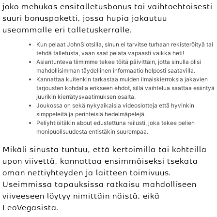
joko mehukas ensitalletusbonus tai vaihtoehtoisesti
suuri bonuspaketti, jossa hupia jakautuu
useammalle eri talletuskerralle.
Kun pelaat JohnSlotsilla, sinun ei tarvitse turhaan rekisteröityä tai
tehdä talletusta, vaan saat pelata vapaasti vaikka heti!
Asiantunteva tiimimme tekee töitä päivittäin, jotta sinulla olisi
mahdollisimman täydellinen informaatio helposti saatavilla.
Kannattaa kuitenkin tarkastaa muiden ilmaiskierroksia jakavien
tarjousten kohdalla erikseen ehdot, sillä vaihtelua saattaa esiintyä
juurikin kierrätysvaatimuksen osalta.
Joukossa on sekä nykyaikaisia videoslotteja että hyvinkin
simppeleitä ja perinteisiä hedelmäpelejä.
Peliyhtiöitäkin about edustettuna reilusti, joka tekee pelien
monipuolisuudesta entistäkin suurempaa.
Mikäli sinusta tuntuu, että kertoimilla tai kohteilla
upon viivettä, kannattaa ensimmäiseksi tsekata
oman nettiyhteyden ja laitteen toimivuus.
Useimmissa tapauksissa ratkaisu mahdolliseen
viiveeseen löytyy nimittäin näistä, eikä
LeoVegasista.