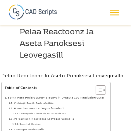
Skip
to
content
Pelaa Reactoonz Ja
Aseta Panoksesi
Leovegasill
Pelaa Reactoonz Ja Aseta Panoksesi Leovegasilla
Table of Contents
South Park Peliarvostelu & Bonus ᐈ Lunasta 120 Ilmaiskierrosta!
Vinkkejä South Park -slottiin
When has been LeoVegas founded?
Leovegasin Lisenssit Ja Turvallisuus
Pelaaminen Reactoonz Leovegas Casinolla
Suositut Kasinot
Leovegas Kasinopelit