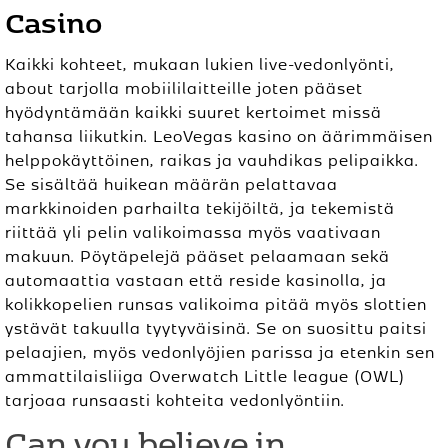
Casino
Kaikki kohteet, mukaan lukien live-vedonlyönti,
about tarjolla mobiililaitteille joten pääset
hyödyntämään kaikki suuret kertoimet missä
tahansa liikutkin. LeoVegas kasino on äärimmäisen
helppokäyttöinen, raikas ja vauhdikas pelipaikka.
Se sisältää huikean määrän pelattavaa
markkinoiden parhailta tekijöiltä, ja tekemistä
riittää yli pelin valikoimassa myös vaativaan
makuun. Pöytäpelejä pääset pelaamaan sekä
automaattia vastaan että reside kasinolla, ja
kolikkopelien runsas valikoima pitää myös slottien
ystävät takuulla tyytyväisinä. Se on suosittu paitsi
pelaajien, myös vedonlyöjien parissa ja etenkin sen
ammattilaisliiga Overwatch Little league (OWL)
tarjoaa runsaasti kohteita vedonlyöntiin.
Can you believe in