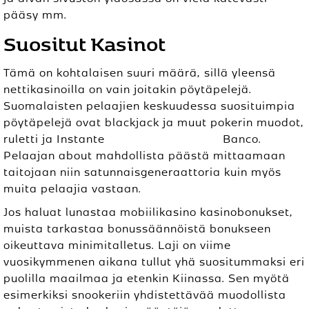
pääsy mm.
Suositut Kasinot
Tämä on kohtalaisen suuri määrä, sillä yleensä
nettikasinoilla on vain joitakin pöytäpelejä.
Suomalaisten pelaajien keskuudessa suosituimpia
pöytäpelejä ovat blackjack ja muut pokerin muodot,
ruletti ja Instante
Banco.
http://leovegasfi.com
Pelaajan about mahdollista päästä mittaamaan
taitojaan niin satunnaisgeneraattoria kuin myös
muita pelaajia vastaan.
Jos haluat lunastaa mobiilikasino kasinobonukset,
muista tarkastaa bonussäännöistä bonukseen
oikeuttava minimitalletus. Laji on viime
vuosikymmenen aikana tullut yhä suositummaksi eri
puolilla maailmaa ja etenkin Kiinassa. Sen myötä
esimerkiksi snookeriin yhdistettävää muodollista