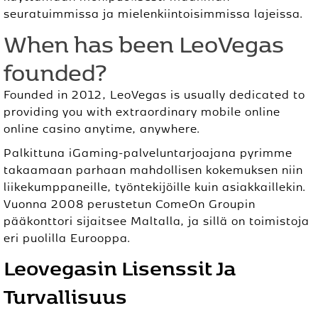
seuratuimmissa ja mielenkiintoisimmissa lajeissa.
When has been LeoVegas
founded?
Founded in 2012, LeoVegas is usually dedicated to
providing you with extraordinary mobile online
online casino anytime, anywhere.
Palkittuna iGaming-palveluntarjoajana pyrimme
takaamaan parhaan mahdollisen kokemuksen niin
liikekumppaneille, työntekijöille kuin asiakkaillekin.
Vuonna 2008 perustetun ComeOn Groupin
pääkonttori sijaitsee Maltalla, ja sillä on toimistoja
eri puolilla Eurooppa.
Leovegasin Lisenssit Ja
Turvallisuus