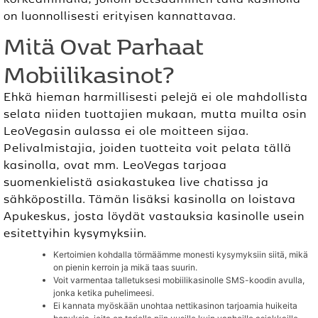
on luonnollisesti erityisen kannattavaa.
Mitä Ovat Parhaat
Mobiilikasinot?
Ehkä hieman harmillisesti pelejä ei ole mahdollista
selata niiden tuottajien mukaan, mutta muilta osin
LeoVegasin aulassa ei ole moitteen sijaa.
Pelivalmistajia, joiden tuotteita voit pelata tällä
kasinolla, ovat mm. LeoVegas tarjoaa
suomenkielistä asiakastukea live chatissa ja
sähköpostilla. Tämän lisäksi kasinolla on loistava
Apukeskus, josta löydät vastauksia kasinolle usein
esitettyihin kysymyksiin.
Kertoimien kohdalla törmäämme monesti kysymyksiin siitä, mikä
on pienin kerroin ja mikä taas suurin.
Voit varmentaa talletuksesi mobiilikasinolle SMS-koodin avulla,
jonka ketika puhelimeesi.
Ei kannata myöskään unohtaa nettikasinon tarjoamia huikeita