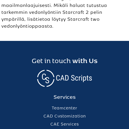
maailmanlaajuisesti. Mikäli haluat tutustua
tarkemmin vedonlyöntiin Starcraft 2 pelin
ympärillä, lisätietoa löytyy Starcraft two
vedonlyöntioppaasta.
with Us
Get in touch
Services
Teamcenter
CAD Customization
CAE Services