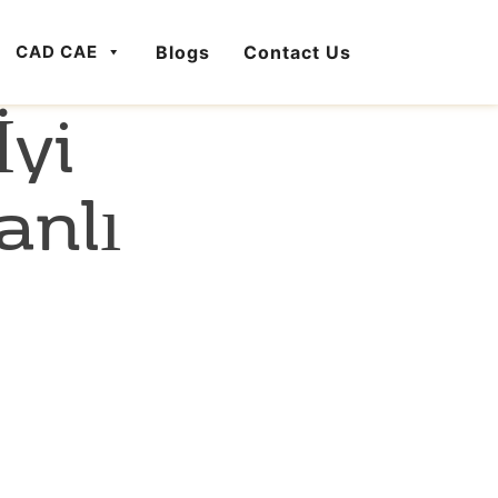
CAD CAE
Blogs
Contact Us
̇yi
anlı