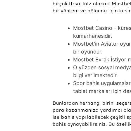
birçok fırsatınız olacak. Mostbe
bir yöntem ve bölgeniz için kes
.
mostbet güncel giriş
Mostbet Casino – kürese
kumarhanesidir.
Mostbet’in Aviator oyun
bir oyundur.
Mostbet Evrak İstiyor m
O yüzden sosyal medya 
bilgi verilmektedir.
Spor bahis uygulamaları
tablet markaları için de
Bunlardan herhangi birini seçers
para kazanmanıza yardımcı olab
ise bahis yapılabilecek çeşitli
bahis oynayabilirsiniz. Bu özelli