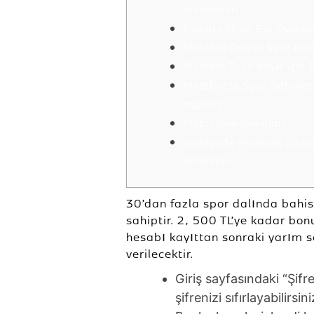
Yöntemleri
Popüler Most Bet Oyunla
Mostbet Online Spor Bahi
Mostbet Tr’ye Kayıt Için 
Mostbet’te Spor Bahisler
Yapılır?
Mobil Uygulamaları
Türkiye’de Mostbet Casi
Bonusları
30’dan fazla spor dalında bahis 
sahiptir. 2, 500 TL’ye kadar bon
hesabı kayıttan sonraki yarım s
verilecektir.
Giriş sayfasındaki “Şifr
şifrenizi sıfırlayabilirsini