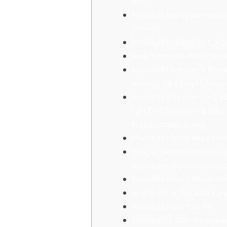
Mı?
Mostbet Ios Uygulaması 
Indirilir
Mostbet Tr Kayıt Ve Giriş
Web Sitesinin Mobil Vers
Mostbet Hesabıma Nası
Virtude De Ekleyebilirim
Mostbet Sitesine Giriş 
Için En Güncel Giriş Adr
Nasıl Ulaşabilirim?
Mostbet Hesabınıza Giri
Türkiye’den Oyuncular Içi
Mostbet’e Oyun Hesabı 
Mostbet Para Çekme Yön
Mostbet On The Web Cas
Mostbet Para Çekme
Mostbet’te Afin De Çek