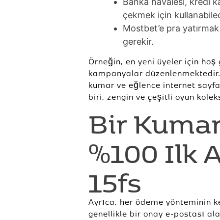
Banka havalesi, kredi k
çekmek için kullanabile
Mostbet’e pra yatırmak 
gerekir.
Örneğin, en yeni üyeler için hoş
kampanyalar düzenlenmektedir. M
kumar ve eğlence internet sayfa
biri, zengin ve çeşitli oyun kole
Bir Kumar
%100 Ilk 
15fs
Ayrıca, her ödeme yönteminin ke
genellikle bir onay e-postası al