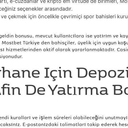
artı, e-cüzdanlar ve kripto em virtude de birimleri, M
ceğiniz seçenekler arasındadır.
ve çekmek için öncelikle çevrimiçi spor bahisleri kur
 geldin bonusu, mevcut kullanıcılara ise yatırım ve kayı
ostbet Türkiye den bahisçiler, üyelik için uygun koş
sı hizmetlerinden aktif olarak yararlanmaktadır. Casin
ksiyonudur.
hane Için Depoz
Afin De Yatırma 
ndi kuralları ve işlem süreleri olabileceğini unutmay
acaksınız. E-postanızdaki talimatları takip ederek hesa