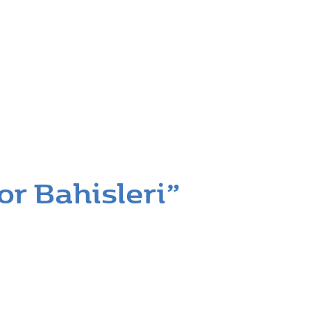
or Bahisleri”