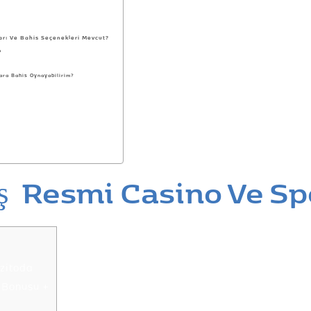
arı Ve Bahis Seçenekleri Mevcut?
n
ara Bahis Oynayabilirim?
ş ️ Resmi Casino Ve Sp
zitoda
a Bonusu +