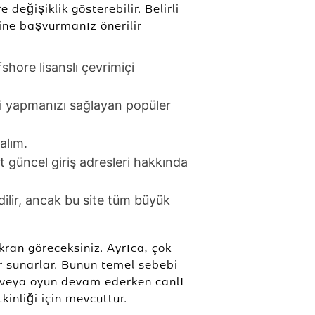
eğişiklik gösterebilir. Belirli
ine başvurmanız önerilir
hore lisanslı çevrimiçi
eri yapmanızı sağlayan popüler
alım.
güncel giriş adresleri hakkında
ilir, ancak bu site tüm büyük
kran göreceksiniz. Ayrıca, çok
r sunarlar. Bunun temel sebebi
aç veya oyun devam ederken canlı
kinliği için mevcuttur.