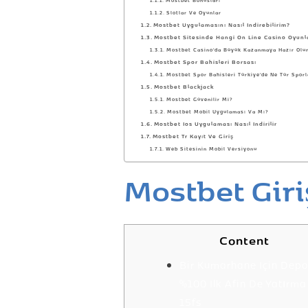
Mostbet Bonusları
Slotlar Ve Oyunlar
Mostbet Uygulamasını Nasıl Indirebilirim?
Mostbet Sitesinde Hangi On Line Casino Oyunl
Mostbet Casino’da Büyük Kazanmaya Hazır Olu
Mostbet Spor Bahisleri Borsası
Mostbet Spor Bahisleri Türkiye’de Ne Tür Sporl
Mostbet Blackjack
Mostbet Güvenilir Mi?
Mostbet Mobil Uygulaması Va Mı?
Mostbet Ios Uygulaması Nasıl Indirilir
Mostbet Tr Kayıt Ve Giriş
Web Sitesinin Mobil Versiyonu
Mostbet Giri
Content
Bir Kumarhane Için Depo
%100 Ilk Afin De Yatırm
15fs