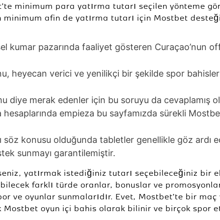
t’te minimum para yatırma tutarı seçilen yönteme göre d
in minimum afin de yatırma tutarı için Mostbet desteğ
l kumar pazarında faaliyet gösteren Curaçao’nun offs
u, heyecan verici ve yenilikçi bir şekilde spor bahisl
u diye merak edenler için bu soruyu da cevaplamış ol
hesaplarında empieza bu sayfamızda sürekli Mostbet 
 söz konusu olduğunda tabletler genellikle göz ardı ed
stek sunmayı garantilemiştir.
eniz, yatırmak istediğiniz tutarı seçebileceğiniz bir e
ilecek farklı türde oranlar, bonuslar ve promosyonla
 spor ve oyunlar sunmalarıdır. Evet, Mostbet’te bir m
k Mostbet oyun içi bahis olarak bilinir ve birçok spor et