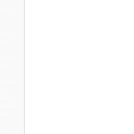
Nasıl
iyonu
l Em
?
Yapmak
esine
ş Yapın
n
Kaydı
temleri
ino
me