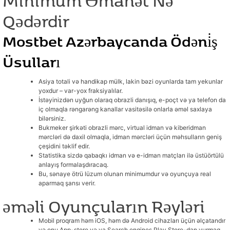
Qədərdir
Mostbet Azərbaycanda Ödəni̇ş
Üsulları
Asiya totali və handikap mülk, lakin bəzi oyunlarda tam yekunlar
yoxdur – var-yox fraksiyalılar.
İstəyinizdən uyğun olaraq obrazli danışıq, e-poçt və ya telefon da
iç olmaqla rəngarəng kanallar vasitəsilə onlarla əməl saxlaya
bilərsiniz.
Bukmeker şirkəti obrazli mərc, virtual idman və kiberidman
mərcləri də daxil olmaqla, idman mərcləri üçün məhsulların geniş
çeşidini təklif edir.
Statistika sizdə qabaqkı idman və e-idman matçları ilə üstüörtülü
anlayış formalaşdıracaq.
Bu, sənaye ötrü lüzum olunan minimumdur və oyunçuya real
aparmaq şansı verir.
əməli Oyunçuların Rəyləri
Mobil proqram həm iOS, həm də Android cihazları üçün əlçatandır
və onu App-store və ya Search engines Play Store-dan vurmaq