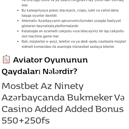
olar.
Bu kateqoriyaya poker, blackjack, craps, rulet və vahid daha
başqa oyunlar daxildir.
Alternativ Azərbaycanın qanunvericiliyindən uzaqda fəaliyyət
göstərən beynəlxalq platformalardır.
Kataloqda ən əzəmətli cekpotu vura biləcəyiniz bir lap cekpotlu
slot machine game mal.
Bəli, müştərilər e-poçt, telefon və ya dedi-qodu vasitəsilə müştəri
xidməti komandası ilə asanlıqla münasibət saxlaya bilərlər.
Aviator Oyununun
Qaydaları Nələrdir?
Mostbet Az Ninety
Azərbaycanda Bukmeker Və
Casino Added Added Bonus
550+250fs