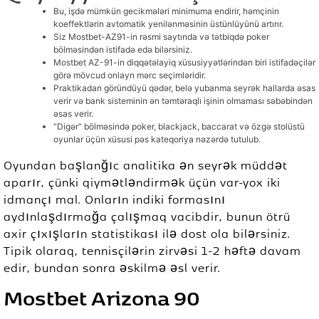
Bu, işdə mümkün gecikmələri minimuma endirir, həmçinin
koeffektlərin avtomatik yenilənməsinin üstünlüyünü artırır.
Siz Mostbet-AZ91-in rəsmi saytında və tətbiqdə poker
bölməsindən istifadə edə bilərsiniz.
Mostbet AZ-91-in diqqətəlayiq xüsusiyyətlərindən biri istifadəçilər
görə mövcud onlayn mərc seçimləridir.
Praktikadan göründüyü qədər, belə yubanma seyrək hallarda əsas
verir və bank sisteminin ən təmtəraqlı işinin olmaması səbəbindən
əsas verir.
“Digər” bölməsində poker, blackjack, baccarat və özgə stolüstü
oyunlar üçün xüsusi pəs kateqoriya nəzərdə tutulub.
Oyundan başlanğıc analitika ən seyrək müddət
aparır, çünki qiymətləndirmək üçün var-yox iki
idmançı mal. Onların indiki formasını
aydınlaşdırmağa çalışmaq vacibdir, bunun ötrü
axir çıxışların statistikası ilə dost ola bilərsiniz.
Tipik olaraq, tennisçilərin zirvəsi 1-2 həftə davam
edir, bundan sonra əskilmə əsl verir.
Mostbet Arizona 90