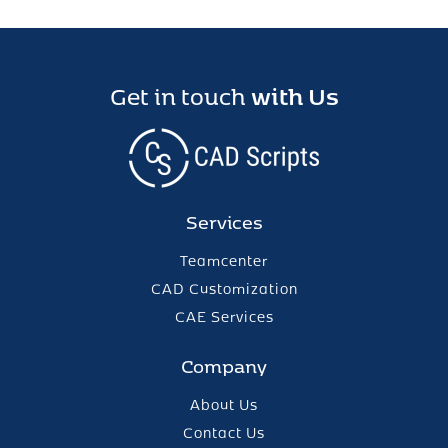
with Us
Get in touch
Services
Teamcenter
CAD Customization
CAE Services
Company
About Us
Contact Us