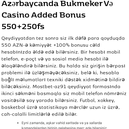
Azərbaycanda Bukmeker Və
Casino Added Bonus
550+250fs
Qeydiyyatdan tez sonra siz ilk dəfə para qoyduqda
550 AZN-ə kəmiyyət +100% bonusu cəld
hesabınızda əldə edə bilərsiniz. Bir hesabı mobil
telefon, e-poçt və ya sosial media hesabı ilə
əlaqələndirə bilərsiniz. Bu halda siz girişin bərpası
problemi ilə üzləşməyəcəksiniz, belə ki, hesabla
bağlı məlumatları texniki dəstək xidmətinə bildirə
biləcəksiniz. Mostbet-az91 qeydiyyat formasında
ikinci səkməni basmaqla siz mobil telefon nömrəniz
vasitəsilə say yarada bilərsiniz. Futbol, ​​xokkey,
basketbol üzrə statistikaya mərclər uzun iz üzrə,
cah-calalli limitlərlə edilə bilər.
Eyni zamanda, aşkar vahid xəritədə və ya xallarda
komandalardan birinin qələbəsinə mərc edə bilərsiniz.