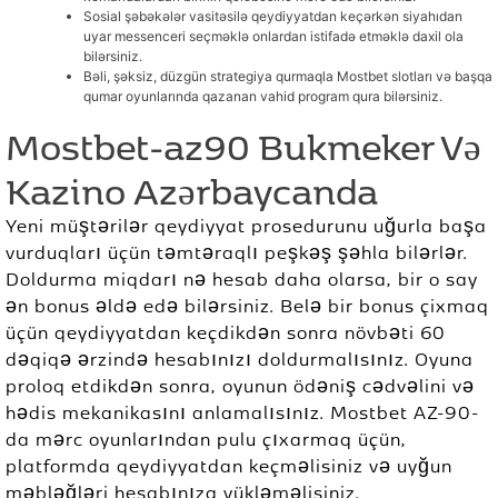
Sosial şəbəkələr vasitəsilə qeydiyyatdan keçərkən siyahıdan
uyar messenceri seçməklə onlardan istifadə etməklə daxil ola
bilərsiniz.
Bəli, şəksiz, düzgün strategiya qurmaqla Mostbet slotları və başqa
qumar oyunlarında qazanan vahid program qura bilərsiniz.
Mostbet-az90 Bukmeker Və
Kazino Azərbaycanda
Yeni müştərilər qeydiyyat prosedurunu uğurla başa
vurduqları üçün təmtəraqlı peşkəş şəhla bilərlər.
Doldurma miqdarı nə hesab daha olarsa, bir o say
ən bonus əldə edə bilərsiniz. Belə bir bonus çixmaq
üçün qeydiyyatdan keçdikdən sonra növbəti 60
dəqiqə ərzində hesabınızı doldurmalısınız. Oyuna
proloq etdikdən sonra, oyunun ödəniş cədvəlini və
hədis mekanikasını anlamalısınız. Mostbet AZ-90-
da mərc oyunlarından pulu çıxarmaq üçün,
platformda qeydiyyatdan keçməlisiniz və uyğun
məbləğləri hesabınıza yükləməlisiniz.