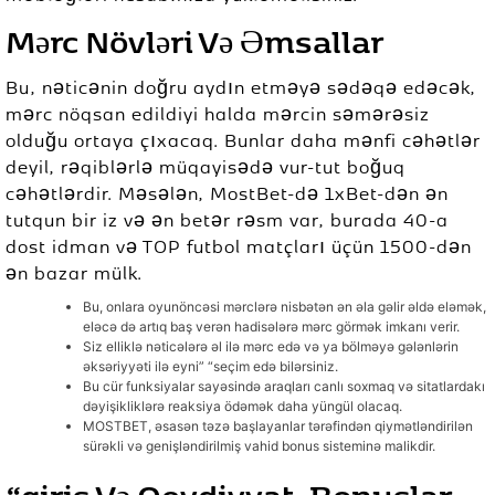
Mərc Növləri Və Əmsallar
Bu, nəticənin doğru aydın etməyə sədəqə edəcək,
mərc nöqsan edildiyi halda mərcin səmərəsiz
olduğu ortaya çıxacaq. Bunlar daha mənfi cəhətlər
deyil, rəqiblərlə müqayisədə vur-tut boğuq
cəhətlərdir. Məsələn, MostBet-də 1xBet-dən ən
tutqun bir iz və ən betər rəsm var, burada 40-a
dost idman və TOP futbol matçları üçün 1500-dən
ən bazar mülk.
Bu, onlara oyunöncəsi mərclərə nisbətən ən əla gəlir əldə eləmək,
eləcə də artıq baş verən hadisələrə mərc görmək imkanı verir.
Siz elliklə nəticələrə əl ilə mərc edə və ya bölməyə gələnlərin
əksəriyyəti ilə eyni” “seçim edə bilərsiniz.
Bu cür funksiyalar sayəsində araqları canlı soxmaq və sitatlardakı
dəyişikliklərə reaksiya ödəmək daha yüngül olacaq.
MOSTBET, əsasən təzə başlayanlar tərəfindən qiymətləndirilən
sürəkli və genişləndirilmiş vahid bonus sisteminə malikdir.
“giris Və Qeydiyyat, Bonuslar