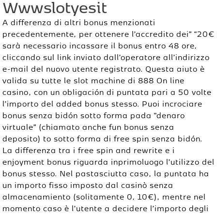
Wwwslotyesit
A differenza di altri bonus menzionati
precedentemente, per ottenere l’accredito dei” “20€
sarà necessario incassare il bonus entro 48 ore,
cliccando sul link inviato dall’operatore all’indirizzo
e-mail del nuovo utente registrato. Questa aiuto è
valida su tutte le slot machine di 888 On line
casino, con un obligación di puntata pari a 50 volte
l’importo del added bonus stesso. Puoi incrociare
bonus senza bidón sotto forma pada “denaro
virtuale” (chiamato anche fun bonus senza
deposito) to sotto forma di free spin senza bidón.
La differenza tra i free spin and rewrite e i
enjoyment bonus riguarda inprimoluogo l’utilizzo del
bonus stesso. Nel pastasciutta caso, la puntata ha
un importo fisso imposto dal casinò senza
almacenamiento (solitamente 0, 10€), mentre nel
momento caso è l’utente a decidere l’importo degli