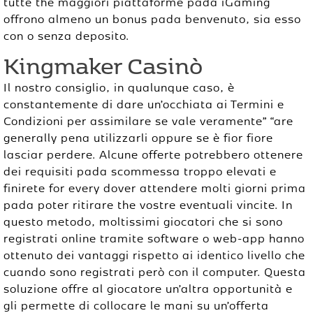
tutte the maggiori piattaforme pada iGaming
offrono almeno un bonus pada benvenuto, sia esso
con o senza deposito.
Kingmaker Casinò
Il nostro consiglio, in qualunque caso, è
constantemente di dare un’occhiata ai Termini e
Condizioni per assimilare se vale veramente” “are
generally pena utilizzarli oppure se è fior fiore
lasciar perdere. Alcune offerte potrebbero ottenere
dei requisiti pada scommessa troppo elevati e
finirete for every dover attendere molti giorni prima
pada poter ritirare the vostre eventuali vincite. In
questo metodo, moltissimi giocatori che si sono
registrati online tramite software o web-app hanno
ottenuto dei vantaggi rispetto ai identico livello che
cuando sono registrati però con il computer. Questa
soluzione offre al giocatore un’altra opportunità e
gli permette di collocare le mani su un’offerta