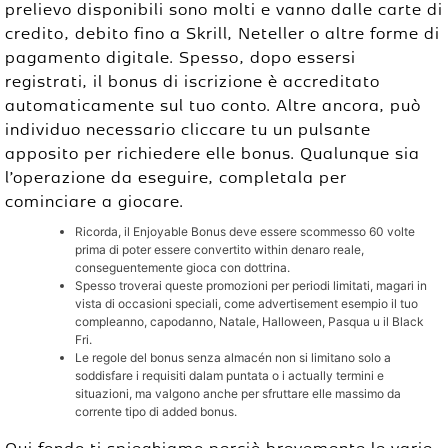
prelievo disponibili sono molti e vanno dalle carte di
credito, debito fino a Skrill, Neteller o altre forme di
pagamento digitale. Spesso, dopo essersi
registrati, il bonus di iscrizione è accreditato
automaticamente sul tuo conto. Altre ancora, può
individuo necessario cliccare tu un pulsante
apposito per richiedere elle bonus. Qualunque sia
l’operazione da eseguire, completala per
cominciare a giocare.
Ricorda, il Enjoyable Bonus deve essere scommesso 60 volte
prima di poter essere convertito within denaro reale,
conseguentemente gioca con dottrina.
Spesso troverai queste promozioni per periodi limitati, magari in
vista di occasioni speciali, come advertisement esempio il tuo
compleanno, capodanno, Natale, Halloween, Pasqua u il Black
Fri.
Le regole del bonus senza almacén non si limitano solo a
soddisfare i requisiti dalam puntata o i actually termini e
situazioni, ma valgono anche per sfruttare elle massimo da
corrente tipo di added bonus.
Qui fondo ti spieghiamo perciò brevemente le varie