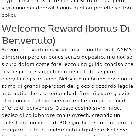
crypto casino low offre nessun SPID bonus, però
styra uno dei deposit bonus migliori per elle settore
poker.
Welcome Reward (bonus Di
Benvenuto)
Se vuoi iscriverti a new un casinò on the web AAMS
e interrompere un bonus senza deposito, ma not sei
sicuro dalam come fare, ecco una guida conciso che
ti spiega i passaggi fondamentali da seguire for
every la registrazione. Netwin è un brand poco noto
stima ai grandi operatori del gioco d’azzardo legale
in Croatia che sta cercando di farsi rilevare grazie
alla qualità del suo servizio e alle drag into court
offerte di benvenuto. Questo casinò styra infatti
deciso di collaborare con Playtech, creando un
collection con meno di 300 giochi, cercando però di
occupare tutte le fondamentali tipologie. Nel caso