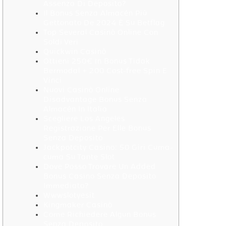
Assenza Di Deposito?
Il Bonus Senza Almacén Più
Gettonato De 2024 È Su Betflag
Top Several Casinò Online Con
Soldi Veri
Quickwin Casinò
Ottieni 250€ In Bonus Tidak
Bermodal + 200 Cost-free Spin E
Vinci
Nuovi Casinò Online
Disadvantage Bonus Senza
Almacén In Italia
Scegliere Los Angeles
Registrazione Per Elle Bonus
Senza Deposito
Jackpotcity Casino: 50 Giri Cuma-
cuma Su Tante Slot
Dove Posso Trovare Un Added
Bonus Casino Senza Deposito
Immediato?
Wwwslotyesit
Kingmaker Casinò
Come Richiedere Algun Bonus
Senza Deposito