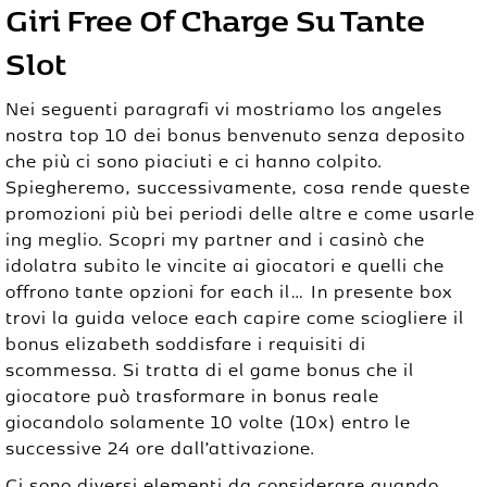
Giri Free Of Charge Su Tante
Slot
Nei seguenti paragrafi vi mostriamo los angeles
nostra top 10 dei bonus benvenuto senza deposito
che più ci sono piaciuti e ci hanno colpito.
Spiegheremo, successivamente, cosa rende queste
promozioni più bei periodi delle altre e come usarle
ing meglio. Scopri my partner and i casinò che
idolatra subito le vincite ai giocatori e quelli che
offrono tante opzioni for each il… In presente box
trovi la guida veloce each capire come sciogliere il
bonus elizabeth soddisfare i requisiti di
scommessa. Si tratta di el game bonus che il
giocatore può trasformare in bonus reale
giocandolo solamente 10 volte (10x) entro le
successive 24 ore dall’attivazione.
Ci sono diversi elementi da considerare quando