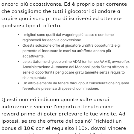
ancora più accattivante. Ed è proprio per corrente
che consigliamo the tutti i giocatori di andare a
capire quali sono prima di iscriversi ed ottenere
qualsiasi tipo di offerta.
I migliori sono quelli dal wagering più basso e con tempi
ragionevoli for each la conversione.
Questa soluzione offre al giocatore un’altra opportunità e gli
permette di indossare le mani su un’offerta ancora più
accattivante.
Le piattaforme di gioco online ADM (un tempo AAMS, ovvero l’ex
Amministrazione Autonoma dei Monopoli pada Stato) offrono la
serie di opportunità per giocare gratuitamente senza requisito
dalam puntata.
Un altro elemento da tenere throughout considerazione riguarda
l’eventuale presenza di spese di commissione.
Questi numeri indicano quante volte dovrai
indirizzare e vincere l’importo ottenuto come
reward prima di poter prelevare le tue vincite. Ad
ipotesi, se tra the offerte del casinò” “richiedi un
bonus di 10€ con el requisito i 10x, dovrai vincere