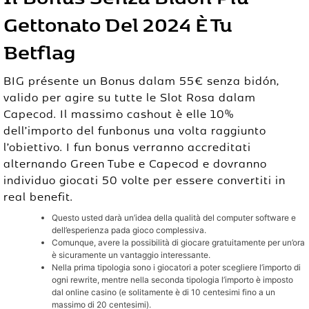
Gettonato Del 2024 È Tu
Betflag
BIG présente un Bonus dalam 55€ senza bidón,
valido per agire su tutte le Slot Rosa dalam
Capecod. Il massimo cashout è elle 10%
dell’importo del funbonus una volta raggiunto
l’obiettivo. I fun bonus verranno accreditati
alternando Green Tube e Capecod e dovranno
individuo giocati 50 volte per essere convertiti in
real benefit.
Questo usted darà un’idea della qualità del computer software e
dell’esperienza pada gioco complessiva.
Comunque, avere la possibilità di giocare gratuitamente per un’ora
è sicuramente un vantaggio interessante.
Nella prima tipologia sono i giocatori a poter scegliere l’importo di
ogni rewrite, mentre nella seconda tipologia l’importo è imposto
dal online casino (e solitamente è di 10 centesimi fino a un
massimo di 20 centesimi).