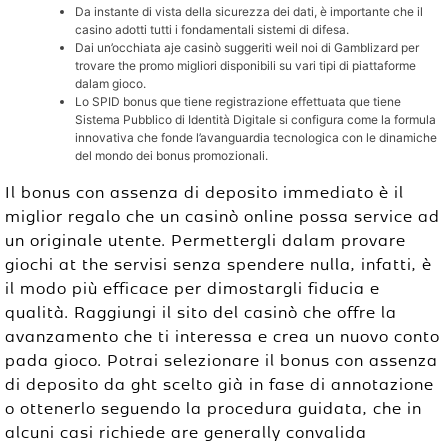
Da instante di vista della sicurezza dei dati, è importante che il
casino adotti tutti i fondamentali sistemi di difesa.
Dai un’occhiata aje casinò suggeriti weil noi di Gamblizard per
trovare the promo migliori disponibili su vari tipi di piattaforme
dalam gioco.
Lo SPID bonus que tiene registrazione effettuata que tiene
Sistema Pubblico di Identità Digitale si configura come la formula
innovativa che fonde l’avanguardia tecnologica con le dinamiche
del mondo dei bonus promozionali.
Il bonus con assenza di deposito immediato è il
miglior regalo che un casinò online possa service ad
un originale utente. Permettergli dalam provare
giochi at the servisi senza spendere nulla, infatti, è
il modo più efficace per dimostargli fiducia e
qualità. Raggiungi il sito del casinò che offre la
avanzamento che ti interessa e crea un nuovo conto
pada gioco. Potrai selezionare il bonus con assenza
di deposito da ght scelto già in fase di annotazione
o ottenerlo seguendo la procedura guidata, che in
alcuni casi richiede are generally convalida