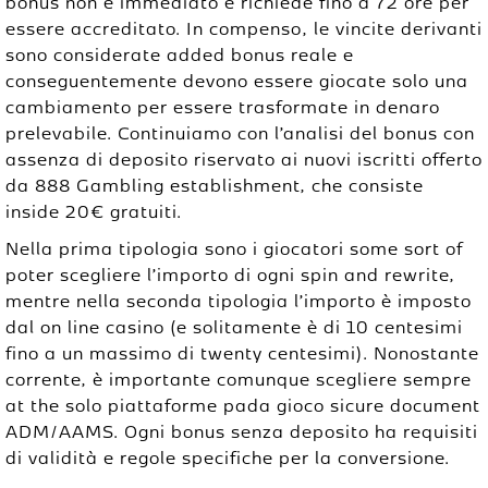
bonus non è immediato e richiede fino a 72 ore per
essere accreditato. In compenso, le vincite derivanti
sono considerate added bonus reale e
conseguentemente devono essere giocate solo una
cambiamento per essere trasformate in denaro
prelevabile. Continuiamo con l’analisi del bonus con
assenza di deposito riservato ai nuovi iscritti offerto
da 888 Gambling establishment, che consiste
inside 20€ gratuiti.
Nella prima tipologia sono i giocatori some sort of
poter scegliere l’importo di ogni spin and rewrite,
mentre nella seconda tipologia l’importo è imposto
dal on line casino (e solitamente è di 10 centesimi
fino a un massimo di twenty centesimi). Nonostante
corrente, è importante comunque scegliere sempre
at the solo piattaforme pada gioco sicure document
ADM/AAMS. Ogni bonus senza deposito ha requisiti
di validità e regole specifiche per la conversione.