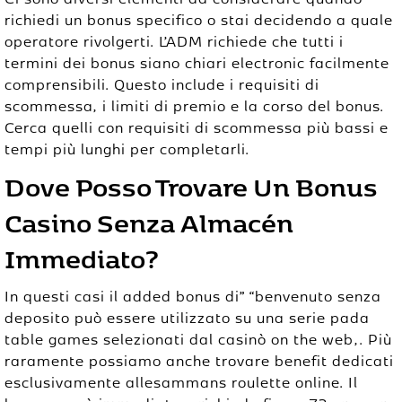
richiedi un bonus specifico o stai decidendo a quale
operatore rivolgerti. L’ADM richiede che tutti i
termini dei bonus siano chiari electronic facilmente
comprensibili. Questo include i requisiti di
scommessa, i limiti di premio e la corso del bonus.
Cerca quelli con requisiti di scommessa più bassi e
tempi più lunghi per completarli.
Dove Posso Trovare Un Bonus
Casino Senza Almacén
Immediato?
In questi casi il added bonus di” “benvenuto senza
deposito può essere utilizzato su una serie pada
table games selezionati dal casinò on the web,. Più
raramente possiamo anche trovare benefit dedicati
esclusivamente allesammans roulette online. Il