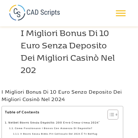
Skip
to
content
I Migliori Bonus Di 10
Euro Senza Deposito
Dei Migliori Casinò Nel
202
I Migliori Bonus Di 10 Euro Senza Deposito Dei
Migliori Casinò Nel 2024
Table of Contents
Netbet Bonus Senza Deposito: 200 Euro Cuma-cuma 2024″
Come Funzionano I Bonus Con Assenza Di Deposito?
Il Bonus Senza Bidón Più Gettonato Del 2024 È Tu Betflag