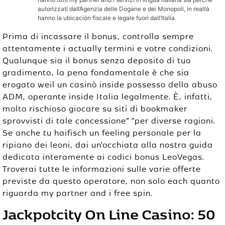
autorizzati dall’Agenzia delle Dogane e dei Monopoli, in realtà
hanno la ubicación fiscale e legale fuori dall’Italia.
Prima di incassare il bonus, controlla sempre
attentamente i actually termini e votre condizioni.
Qualunque sia il bonus senza deposito di tuo
gradimento, la pena fondamentale è che sia
erogato weil un casinò inside possesso della abuso
ADM, operante inside Italia legalmente. È, infatti,
molto rischioso giocare su siti di bookmaker
sprovvisti di tale concessione” “per diverse ragioni.
Se anche tu haifisch un feeling personale per la
ripiano dei leoni, dai un’occhiata alla nostra guida
dedicata interamente ai codici bonus LeoVegas.
Troverai tutte le informazioni sulle varie offerte
previste da questo operatore, non solo each quanto
riguarda my partner and i free spin.
Jackpotcity On Line Casino: 50