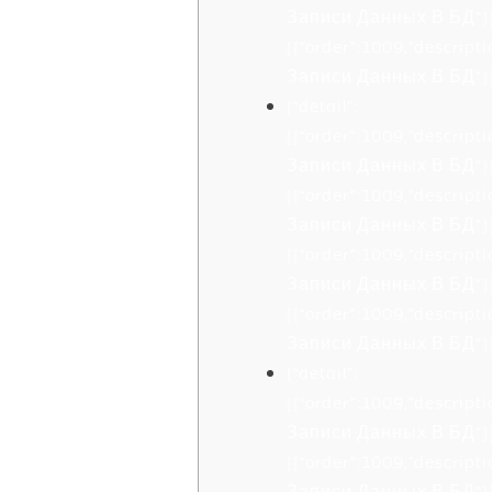
Записи Данных В БД”}]} 
[{“order”:1009,”descrip
Записи Данных В БД”}
{“detail”:
[{“order”:1009,”descrip
Записи Данных В БД”}]} 
[{“order”:1009,”descrip
Записи Данных В БД”}]} 
[{“order”:1009,”descrip
Записи Данных В БД”}]} 
[{“order”:1009,”descrip
Записи Данных В БД”}
{“detail”:
[{“order”:1009,”descrip
Записи Данных В БД”}]} 
[{“order”:1009,”descrip
Записи Данных В БД”}]} 