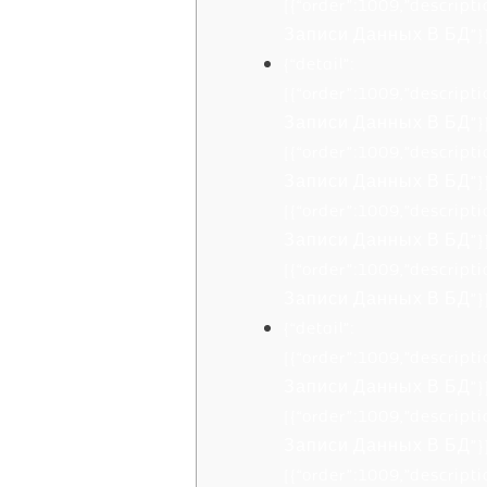
[{“order”:1009,”descrip
Записи Данных В БД”}
{“detail”:
[{“order”:1009,”descrip
Записи Данных В БД”}]} 
[{“order”:1009,”descrip
Записи Данных В БД”}]} 
[{“order”:1009,”descrip
Записи Данных В БД”}]} 
[{“order”:1009,”descrip
Записи Данных В БД”}
{“detail”:
[{“order”:1009,”descrip
Записи Данных В БД”}]} 
[{“order”:1009,”descrip
Записи Данных В БД”}]} 
[{“order”:1009,”descrip