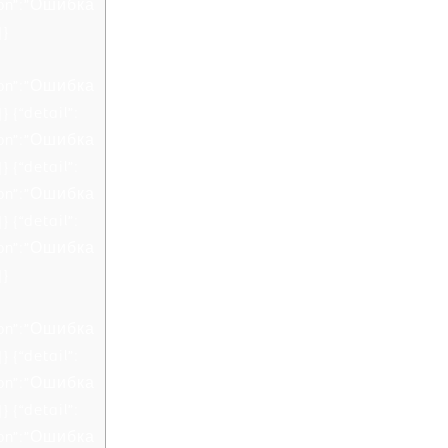
tion”:”Ошибка
]}
tion”:”Ошибка
{“detail”:
tion”:”Ошибка
{“detail”:
tion”:”Ошибка
{“detail”:
tion”:”Ошибка
]}
tion”:”Ошибка
{“detail”:
tion”:”Ошибка
{“detail”:
tion”:”Ошибка