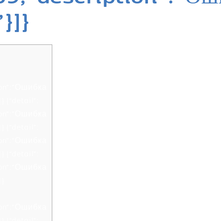
}]}
tion”:”Ошибка
{“detail”:
tion”:”Ошибка
{“detail”:
tion”:”Ошибка
{“detail”:
tion”:”Ошибка
]}
tion”:”Ошибка
{“detail”: