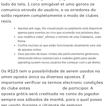
lado da tela, 1 cara amigável et uma garota ze
comunica através do usuário, e os arredores do
salão repetem completamente o modo de clubes
reais.
Apostas pré-jogo, the visualização ao palpitante está disponível
apenas para eventos ao vivo que ocorrerão nos próximos dias.
Isso modifica vidas”, afirmou o ministro de uma Cidadania, João
Roma.
Confira muchas as que estão funcionando atualmente zero site
de apostas online.
Seus pacotes de boas-vindas são particularmente generosos,
oferecendo bônus substanciais e rodadas grátis para ajudar
operating system novos usuários the começar com o pé direito.
Os R$25 tem a possibilidade de serem usados na
uman aposta única ou diversas apostas. É
importante verificar os termos electronic condições
do clube antes
de participar. A
outros jogadores
aposta grátis será creditada na conta do jogador
sempre aos sábados de manhã, para o qual possa
ser usada durante o ultimate de semana.