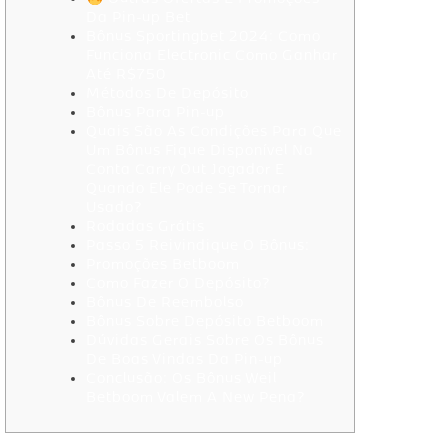
Da Pin-up Bet
Bônus Sportingbet 2024: Como
Funciona Electronic Como Ganhar
Até R$750
Métodos De Depósito
Bônus Para Pin-up
Quais São As Condições Para Que
Um Bônus Fique Disponível Na
Conta Carry Out Jogador E
Quando Ele Pode Se Tornar
Usado?
Rodadas Grátis
Passo 5 Reivindique O Bônus:
Promoções Betboom
Como Fazer O Depósito?
Bônus De Reembolso
Bônus Sobre Depósito Betboom
Dúvidas Gerais Sobre Os Bônus
De Boas Vindas Da Pin-up
Conclusão: Os Bônus Weil
Betboom Valem A New Pena?