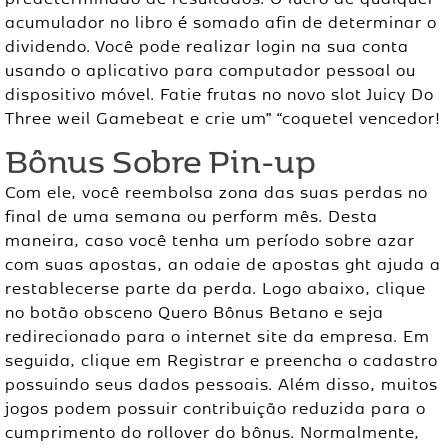
acumulador no libro é somado afin de determinar o
dividendo. Você pode realizar login na sua conta
usando o aplicativo para computador pessoal ou
dispositivo móvel. Fatie frutas no novo slot Juicy Do
Three weil Gamebeat e crie um” “coquetel vencedor!
Bônus Sobre Pin-up
Com ele, você reembolsa zona das suas perdas no
final de uma semana ou perform mês. Desta
maneira, caso você tenha um período sobre azar
com suas apostas, an odaie de apostas ght ajuda a
restablecerse parte da perda. Logo abaixo, clique
no botão obsceno Quero Bônus Betano e seja
redirecionado para o internet site da empresa. Em
seguida, clique em Registrar e preencha o cadastro
possuindo seus dados pessoais. Além disso, muitos
jogos podem possuir contribuição reduzida para o
cumprimento do rollover do bônus. Normalmente,