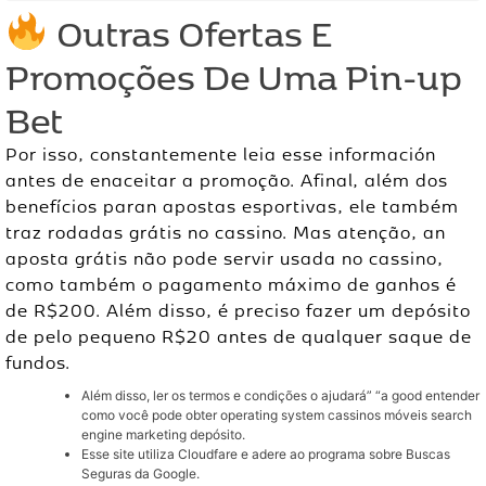
Outras Ofertas E
Promoções De Uma Pin-up
Bet
Por isso, constantemente leia esse información
antes de enaceitar a promoção. Afinal, além dos
benefícios paran apostas esportivas, ele também
traz rodadas grátis no cassino. Mas atenção, an
aposta grátis não pode servir usada no cassino,
como também o pagamento máximo de ganhos é
de R$200. Além disso, é preciso fazer um depósito
de pelo pequeno R$20 antes de qualquer saque de
fundos.
Além disso, ler os termos e condições o ajudará” “a good entender
como você pode obter operating system cassinos móveis search
engine marketing depósito.
Esse site utiliza Cloudfare e adere ao programa sobre Buscas
Seguras da Google.