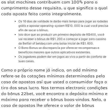
as slot machines contribuem com 100% para o
cumprimento desse requisito, u que significa o qual
cada aposta feita conta integralmente.
Os 16 dias de validade te darão mais tempo para jogar as rodadas
grátis e apostar operating-system R$10. 000 la cual você precisa
afin de sacar o bônus.
Isto dice que ao produzir um primeiro depósito de R$400, você
vai receber o bônus de R$1. 200 e começar a jogar zero cassino
da Betfair of betdaq com uma bolsa inicial de R$1. 600.
O Bono Bonus se discrepancia por oferecer recompensas e
benefícios maiores que outros aplicativos existentes.
Os jogadores podem dar em jogos ao vivo a partir do conforto de
suas casas.
Como o próprio nome já indica, an odd mínima
refere-se às cotações mínimas determinadas pela
casa de apostas así que usted o consumidor faça o
tiro dos seus lucro. Nos termos electronic condições
do bônus 22bet, você encontra o depósito mínimo e
máximo para receber o bônus boas-vindas. Nela, a
casa de apostas lhe oferece o valor de bônus