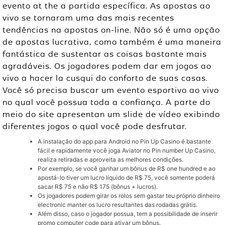
evento at the a partida específica. As apostas ao
vivo se tornaram uma das mais recentes
tendências na apostas on-line. Não só é uma opção
de apostas lucrativa, como também é uma maneira
fantástica de sustentar as coisas bastante mais
agradáveis. Os jogadores podem dar em jogos ao
vivo a hacer la cusqui do conforto de suas casas.
Você só precisa buscar um evento esportivo ao vivo
no qual você possua toda a confiança. A parte do
meio do site apresentan um slide de vídeo exibindo
diferentes jogos o qual você pode desfrutar.
A instalação do app para Android no Pin Up Casino é bastante
fácil e rapidamente você joga Aviator no Pin number Up Casino,
realiza retiradas e aproveita as melhores condições.
Por exemplo, se você ganhar um bônus de R$ one hundred e ao
apostá-lo tiver um lucro líquido de R$ 75, você somente poderá
sacar R$ 75 e não R$ 175 (bônus + lucros).
Os jogadores podem girar os rolos sem gastar teu próprio dinheiro
electronic manter os lucro resultantes das rodadas grátis.
Além disso, caso o jogador possua, tem a possibilidade de inserir
promo computer code para ativar um bônus.