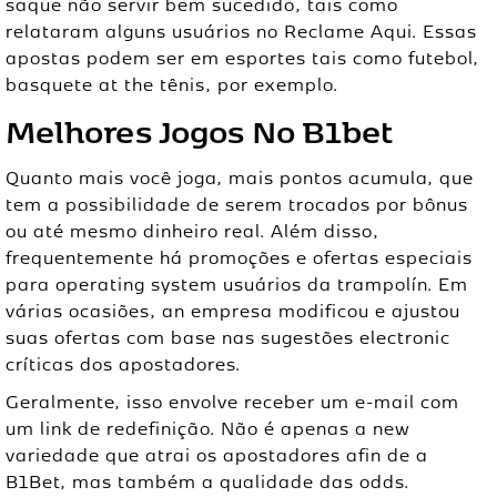
saque não servir bem sucedido, tais como
relataram alguns usuários no Reclame Aqui. Essas
apostas podem ser em esportes tais como futebol,
basquete at the tênis, por exemplo.
Melhores Jogos No B1bet
Quanto mais você joga, mais pontos acumula, que
tem a possibilidade de serem trocados por bônus
ou até mesmo dinheiro real. Além disso,
frequentemente há promoções e ofertas especiais
para operating system usuários da trampolín. Em
várias ocasiões, an empresa modificou e ajustou
suas ofertas com base nas sugestões electronic
críticas dos apostadores.
Geralmente, isso envolve receber um e-mail com
um link de redefinição. Não é apenas a new
variedade que atrai os apostadores afin de a
B1Bet, mas também a qualidade das odds.