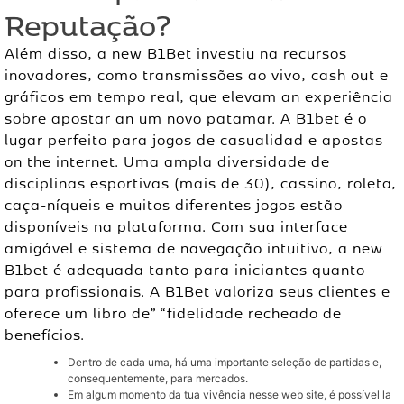
Reputação?
Além disso, a new B1Bet investiu na recursos
inovadores, como transmissões ao vivo, cash out e
gráficos em tempo real, que elevam an experiência
sobre apostar an um novo patamar. A B1bet é o
lugar perfeito para jogos de casualidad e apostas
on the internet. Uma ampla diversidade de
disciplinas esportivas (mais de 30), cassino, roleta,
caça-níqueis e muitos diferentes jogos estão
disponíveis na plataforma. Com sua interface
amigável e sistema de navegação intuitivo, a new
B1bet é adequada tanto para iniciantes quanto
para profissionais. A B1Bet valoriza seus clientes e
oferece um libro de” “fidelidade recheado de
benefícios.
Dentro de cada uma, há uma importante seleção de partidas e,
consequentemente, para mercados.
Em algum momento da tua vivência nesse web site, é possível la