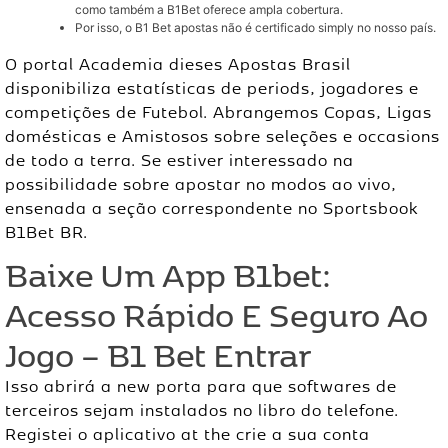
como também a B1Bet oferece ampla cobertura.
Por isso, o B1 Bet apostas não é certificado simply no nosso país.
O portal Academia dieses Apostas Brasil
disponibiliza estatísticas de periods, jogadores e
competições de Futebol. Abrangemos Copas, Ligas
domésticas e Amistosos sobre seleções e occasions
de todo a terra. Se estiver interessado na
possibilidade sobre apostar no modos ao vivo,
ensenada a seção correspondente no Sportsbook
B1Bet BR.
Baixe Um App B1bet:
Acesso Rápido E Seguro Ao
Jogo – B1 Bet Entrar
Isso abrirá a new porta para que softwares de
terceiros sejam instalados no libro do telefone.
Registei o aplicativo at the crie a sua conta