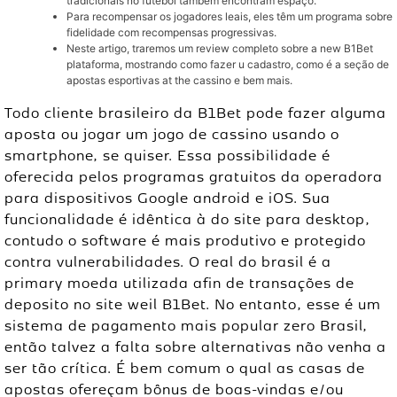
tradicionais no futebol também encontram espaço.
Para recompensar os jogadores leais, eles têm um programa sobre
fidelidade com recompensas progressivas.
Neste artigo, traremos um review completo sobre a new B1Bet
plataforma, mostrando como fazer u cadastro, como é a seção de
apostas esportivas at the cassino e bem mais.
Todo cliente brasileiro da B1Bet pode fazer alguma
aposta ou jogar um jogo de cassino usando o
smartphone, se quiser. Essa possibilidade é
oferecida pelos programas gratuitos da operadora
para dispositivos Google android e iOS. Sua
funcionalidade é idêntica à do site para desktop,
contudo o software é mais produtivo e protegido
contra vulnerabilidades. O real do brasil é a
primary moeda utilizada afin de transações de
deposito no site weil B1Bet. No entanto, esse é um
sistema de pagamento mais popular zero Brasil,
então talvez a falta sobre alternativas não venha a
ser tão crítica. É bem comum o qual as casas de
apostas ofereçam bônus de boas-vindas e/ou