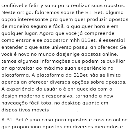
confiável e feliz y sana para realizar suas apostas.
Neste artigo, falaremos sobre the B1. Bet, alguma
opção interessante pra quem quer produzir apostas
de maneira segura e fácil, a qualquer hora e em
qualquer lugar. Agora que você já compreende
como entrar e se cadastrar mhh B1Bet, é essential
entender o que este universo possui an oferecer. Se
você é novo no mundo dasjenige apostas online,
temos algumas informações que podem te auxiliar
an aproveitar ao máximo suan experiência na
plataforma. A plataforma da B1Bet não se limita
apenas an oferecer diversas opções sobre apostas.
A experiência do usuário é enriquecida com o
design moderno e responsivo, tornando a new
navegação fácil total no desktop quanto em
dispositivos móveis
.
b1bet bonus
A B1. Bet é uma casa para apostas e cassino online
que proporciona apostas em diversos mercados e