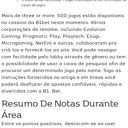
casas de jogos.
Mais de three or more. 500 jogos estão disponíveis
no cassino da B1bet neste momento. Várias
corporações de renome, incluindo Evolution
Gaming, Pragmatic Play, Playtech, Ezugi,
Microgaming, NetEnt e outras, colaboraram pra
criá-los e fornecê-los ao site. Você pode navegar
com facilidade pelo lobby através de gênero ou tem
a possibilidade de usar a caixa de pesquisa afin de
procurar um determinado jogo pelo nome. Siga as
instruções fornecidas no artigo e em breve você
poderá desfrutar de apostas confiáveis, rápidas e
divertidas com a B1. Bet.
Resumo De Notas Durante
Área
Entre os pontos positivos, destacam-se an user