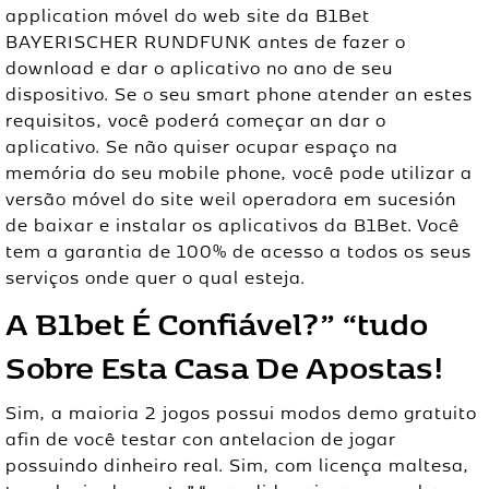
application móvel do web site da B1Bet
BAYERISCHER RUNDFUNK antes de fazer o
download e dar o aplicativo no ano de seu
dispositivo. Se o seu smart phone atender an estes
requisitos, você poderá começar an dar o
aplicativo. Se não quiser ocupar espaço na
memória do seu mobile phone, você pode utilizar a
versão móvel do site weil operadora em sucesión
de baixar e instalar os aplicativos da B1Bet. Você
tem a garantia de 100% de acesso a todos os seus
serviços onde quer o qual esteja.
A B1bet É Confiável?” “tudo
Sobre Esta Casa De Apostas!
Sim, a maioria 2 jogos possui modos demo gratuito
afin de você testar con antelacion de jogar
possuindo dinheiro real. Sim, com licença maltesa,