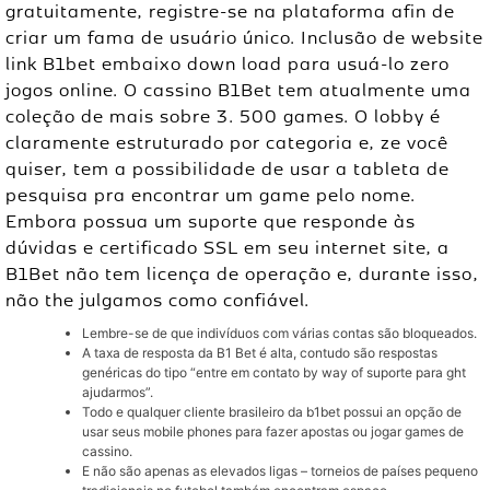
gratuitamente, registre-se na plataforma afin de
criar um fama de usuário único. Inclusão de website
link B1bet embaixo down load para usuá-lo zero
jogos online. O cassino B1Bet tem atualmente uma
coleção de mais sobre 3. 500 games. O lobby é
claramente estruturado por categoria e, ze você
quiser, tem a possibilidade de usar a tableta de
pesquisa pra encontrar um game pelo nome.
Embora possua um suporte que responde às
dúvidas e certificado SSL em seu internet site, a
B1Bet não tem licença de operação e, durante isso,
não the julgamos como confiável.
Lembre-se de que indivíduos com várias contas são bloqueados.
A taxa de resposta da B1 Bet é alta, contudo são respostas
genéricas do tipo “entre em contato by way of suporte para ght
ajudarmos”.
Todo e qualquer cliente brasileiro da b1bet possui an opção de
usar seus mobile phones para fazer apostas ou jogar games de
cassino.
E não são apenas as elevados ligas – torneios de países pequeno