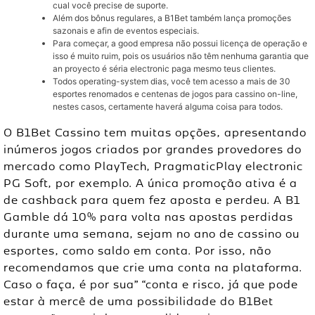
cual você precise de suporte.
Além dos bônus regulares, a B1Bet também lança promoções
sazonais e afin de eventos especiais.
Para começar, a good empresa não possui licença de operação e
isso é muito ruim, pois os usuários não têm nenhuma garantia que
an proyecto é séria electronic paga mesmo teus clientes.
Todos operating-system dias, você tem acesso a mais de 30
esportes renomados e centenas de jogos para cassino on-line,
nestes casos, certamente haverá alguma coisa para todos.
O B1Bet Cassino tem muitas opções, apresentando
inúmeros jogos criados por grandes provedores do
mercado como PlayTech, PragmaticPlay electronic
PG Soft, por exemplo. A única promoção ativa é a
de cashback para quem fez aposta e perdeu. A B1
Gamble dá 10% para volta nas apostas perdidas
durante uma semana, sejam no ano de cassino ou
esportes, como saldo em conta. Por isso, não
recomendamos que crie uma conta na plataforma.
Caso o faça, é por sua” “conta e risco, já que pode
estar à mercê de uma possibilidade do B1Bet