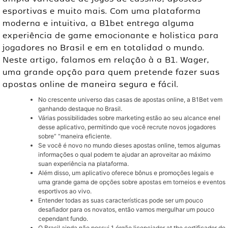
esportivas e muito mais. Com uma plataforma
moderna e intuitiva, a B1bet entrega alguma
experiência de game emocionante e holistica para
jogadores no Brasil e em en totalidad o mundo.
Neste artigo, falamos em relação à a B1. Wager,
uma grande opção para quem pretende fazer suas
apostas online de maneira segura e fácil.
No crescente universo das casas de apostas online, a B1Bet vem
ganhando destaque no Brasil.
Várias possibilidades sobre marketing estão ao seu alcance enel
desse aplicativo, permitindo que você recrute novos jogadores
sobre” “maneira eficiente.
Se você é novo no mundo dieses apostas online, temos algumas
informações o qual podem te ajudar an aproveitar ao máximo
suan experiência na plataforma.
Além disso, um aplicativo oferece bônus e promoções legais e
uma grande gama de opções sobre apostas em torneios e eventos
esportivos ao vivo.
Entender todas as suas características pode ser um pouco
desafiador para os novatos, então vamos mergulhar um pouco
cependant fundo.
O Brasil ainda não possui 1 órgão licenciador at the certificador de