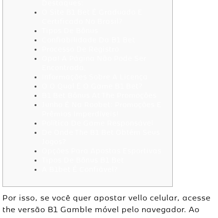
Destaques:
O Site B1 Bet É Graduado E
Certificado No Brasil?
Tipos De Bônus
Confiabilidade Da B1 Bet
Processo De Registro
Opa! A Página Não Pode Ser
Encontrada,
Informações Sobre A Licença
O O Qual É O Game B1 Bet?
B1 Bet Bônus At The Promoções
Junho É Na Roobet: Promoções E
Prêmios Imperdíveis!
Política De Game Responsável
De Onde The B1 Bet Obtém Seus
Jogos?
Opções Para Apostas Esportivas
Tipos De Bônus B1 Bet
A B1bet É Confiável?
Por isso, se você quer apostar vello celular, acesse
the versão B1 Gamble móvel pelo navegador. Ao