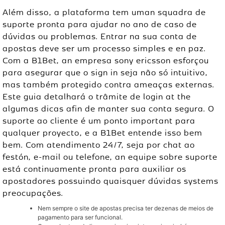
Além disso, a plataforma tem uman squadra de
suporte pronta para ajudar no ano de caso de
dúvidas ou problemas. Entrar na sua conta de
apostas deve ser um processo simples e en paz.
Com a B1Bet, an empresa sony ericsson esforçou
para asegurar que o sign in seja não só intuitivo,
mas também protegido contra ameaças externas.
Este guia detalhará o trâmite de login at the
algumas dicas afin de manter sua conta segura. O
suporte ao cliente é um ponto important para
qualquer proyecto, e a B1Bet entende isso bem
bem. Com atendimento 24/7, seja por chat ao
festón, e-mail ou telefone, an equipe sobre suporte
está continuamente pronta para auxiliar os
apostadores possuindo quaisquer dúvidas systems
preocupações.
Nem sempre o site de apostas precisa ter dezenas de meios de
pagamento para ser funcional.