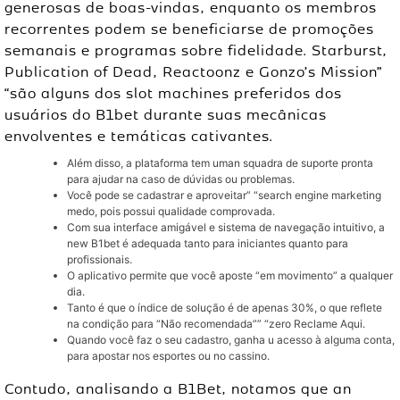
generosas de boas-vindas, enquanto os membros
recorrentes podem se beneficiarse de promoções
semanais e programas sobre fidelidade. Starburst,
Publication of Dead, Reactoonz e Gonzo’s Mission”
“são alguns dos slot machines preferidos dos
usuários do B1bet durante suas mecânicas
envolventes e temáticas cativantes.
Além disso, a plataforma tem uman squadra de suporte pronta
para ajudar na caso de dúvidas ou problemas.
Você pode se cadastrar e aproveitar” “search engine marketing
medo, pois possui qualidade comprovada.
Com sua interface amigável e sistema de navegação intuitivo, a
new B1bet é adequada tanto para iniciantes quanto para
profissionais.
O aplicativo permite que você aposte “em movimento” a qualquer
dia.
Tanto é que o índice de solução é de apenas 30%, o que reflete
na condição para “Não recomendada”” “zero Reclame Aqui.
Quando você faz o seu cadastro, ganha u acesso à alguma conta,
para apostar nos esportes ou no cassino.
Contudo, analisando a B1Bet, notamos que an