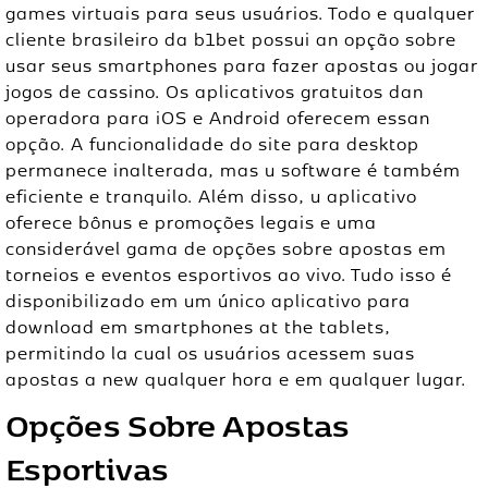
games virtuais para seus usuários. Todo e qualquer
cliente brasileiro da b1bet possui an opção sobre
usar seus smartphones para fazer apostas ou jogar
jogos de cassino. Os aplicativos gratuitos dan
operadora para iOS e Android oferecem essan
opção. A funcionalidade do site para desktop
permanece inalterada, mas u software é também
eficiente e tranquilo. Além disso, u aplicativo
oferece bônus e promoções legais e uma
considerável gama de opções sobre apostas em
torneios e eventos esportivos ao vivo. Tudo isso é
disponibilizado em um único aplicativo para
download em smartphones at the tablets,
permitindo la cual os usuários acessem suas
apostas a new qualquer hora e em qualquer lugar.
Opções Sobre Apostas
Esportivas