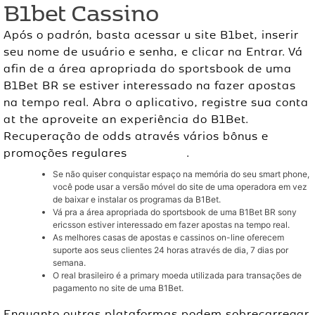
B1bet Cassino
Após o padrón, basta acessar u site B1bet, inserir
seu nome de usuário e senha, e clicar na Entrar. Vá
afin de a área apropriada do sportsbook de uma
B1Bet BR se estiver interessado na fazer apostas
na tempo real. Abra o aplicativo, registre sua conta
at the aproveite an experiência do B1Bet.
Recuperação de odds através vários bônus e
promoções regulares
.
b1.bet site
Se não quiser conquistar espaço na memória do seu smart phone,
você pode usar a versão móvel do site de uma operadora em vez
de baixar e instalar os programas da B1Bet.
Vá pra a área apropriada do sportsbook de uma B1Bet BR sony
ericsson estiver interessado em fazer apostas na tempo real.
As melhores casas de apostas e cassinos on-line oferecem
suporte aos seus clientes 24 horas através de dia, 7 dias por
semana.
O real brasileiro é a primary moeda utilizada para transações de
pagamento no site de uma B1Bet.
Enquanto outras plataformas podem sobrecarregar