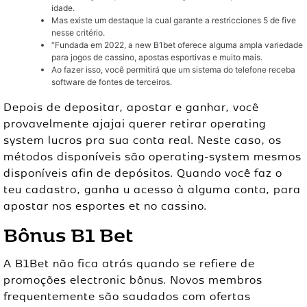
idade.
Mas existe um destaque la cual garante a restricciones 5 de five
nesse critério.
“Fundada em 2022, a new B1bet oferece alguma ampla variedade
para jogos de cassino, apostas esportivas e muito mais.
Ao fazer isso, você permitirá que um sistema do telefone receba
software de fontes de terceiros.
Depois de depositar, apostar e ganhar, você
provavelmente ajajai querer retirar operating
system lucros pra sua conta real. Neste caso, os
métodos disponíveis são operating-system mesmos
disponíveis afin de depósitos. Quando você faz o
teu cadastro, ganha u acesso à alguma conta, para
apostar nos esportes et no cassino.
Bônus B1 Bet
A B1Bet não fica atrás quando se refiere de
promoções electronic bônus. Novos membros
frequentemente são saudados com ofertas