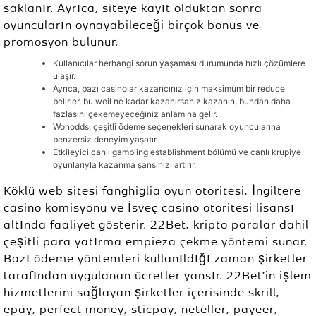
saklanır. Ayrıca, siteye kayıt olduktan sonra
oyuncuların oynayabileceği birçok bonus ve
promosyon bulunur.
Kullanıcılar herhangi sorun yaşaması durumunda hızlı çözümlere
ulaşır.
Ayrıca, bazı casinolar kazancınız için maksimum bir reduce
belirler, bu weil ne kadar kazanırsanız kazanın, bundan daha
fazlasını çekemeyeceğiniz anlamına gelir.
Wonodds, çeşitli ödeme seçenekleri sunarak oyuncularına
benzersiz deneyim yaşatır.
Etkileyici canlı gambling establishment bölümü ve canlı krupiye
oyunlarıyla kazanma şansınızı artırır.
Köklü web sitesi fanghiglia oyun otoritesi, İngiltere
casino komisyonu ve İsveç casino otoritesi lisansı
altında faaliyet gösterir. 22Bet, kripto paralar dahil
çeşitli para yatırma empieza çekme yöntemi sunar.
Bazı ödeme yöntemleri kullanıldığı zaman şirketler
tarafından uygulanan ücretler yansır. 22Bet’in işlem
hizmetlerini sağlayan şirketler içerisinde skrill,
epay, perfect money, sticpay, neteller, payeer,