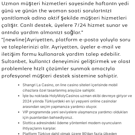
Uzman müşteri hizmetleri sayesinde haftanın yedi
günü ve günün the woman saati sorularınızı
yanıtlamak adına aktif şekilde müşteri hizmetleri
çalışır. Canlı destek, üyelere 7/24 hizmet sunar ve
anında yardım almanızı sağlar.”
“[newline]Ayriyetten, platform e-posta yoluyla soru
ve taleplerinizi alır. Ayriyetten, üyeler e-mail ve
iletişim formu kullanarak yardım talep edebilir.
Sultanbet, kullanıcı deneyimini geliştirmek ve olası
problemlere hızlı çözümler sunmak amacıyla
profesyonel müşteri destek sistemine sahiptir.
Shangri La Casino, on line casino siteleri içerisinde mobil
cihazlara özel tasarlanmış arayüze sahiptir.
İşte bu noktada HolyMolyCasinos uzman ekibi devreye giriyor ve
2024 yılında Türkiye’deki en iyi yepyeni online casinolar
arasından seçim yapmanıza yardımcı oluyor.
VIP programında yeni seviyelere ulaşmanıza yardımcı oldukları
için puanlardan bahsediyoruz.
Slottica adresindeki ödeme yöntemleri modern oyuncuların
ihtiyaçlarını karşılar.
Platform Türkiye dahil olmak üzere 90’dan fazla ülkeden