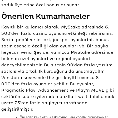
sadık üyelerine özel bonuslar sunar.
Önerilen Kumarhaneler
Kayıtlı bir kullanıcı olarak, MyStake adresinde 6.
500’den fazla casino oyununu etkinleştirebilirsiniz.
Seçim popüler slotları, jackpot oyunlarını, bonus
satın esencia özelliği olan oyunları vb. Bir başka
heyecan verici şey de, yalnızca MyStake adresinde
bulunan özel oyunları ve orijinal oyunları
deneyebilmenizdir. Bu sitenin 90’dan fazla yazılım
satıcısıyla ortaklık kurduğunu da unutmayalım.
Winstoria sayesinde the girl kayıtlı oyuncu 8.
000’den fazla oyuna erişebilir. Bu oyunlar,
Pragmatic Play, Advancement ve Play’n MOVE gibi
sektörün sobre iyilerinden bazıları weil dahil olmak
üzere 75’ten fazla sağlayıcı tarafından
geliştirilmiştir.
Önceden kayıt olmuş eski oyunculara yönelik promosyonlar