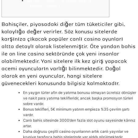
Betivo – Slot” “bonusu Sunan
Casino Siteleri
Bahisçiler, piyasadaki diğer tüm tüketiciler gibi,
kolaylığa değer verirler. Söz konusu sitelerde
karşınıza çıkacak popüler canlı casino oyunları
altta detaylı olarak listelenmiştir. Öte yandan bahis
ile on line casino sektöründe çok yeni insanlar
olabilmektedir. Yani sitelere ilk kez giriş yapacak
acemi oyuncuların varlığı bilinmektedir. Doğal
olarak en yeni oyuncular, hangi sitelere
güvenecekleri konusunda bilgisiz kalmaktadır.
En yaygın türler afin de yatırma bonusu olmayan ücretsiz dönüşler
ve nakit para yatırma teklifleridir, ancak başka promosyon türleri
sobre vardır.
Bonus teklifleri, 5€ minimum yatırım empieza %35 çevrim şartı
vardır.
Canlı bahis sitesinde 3000’den fazla slot oyunu sayesinde kârınız
artar.
Daha doğrusu çeşitli casino oyunlarının artık canlı yayınlar ve
krupiye tarafınca bahis sitelerinde yer aldığı görülmektedir.