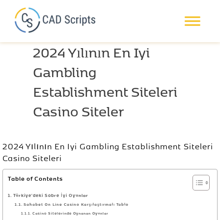
Skip
to
content
2024 Yılının En Iyi
Gambling
Establishment Siteleri
Casino Siteler
2024 Yılının En Iyi Gambling Establishment Siteleri
Casino Siteleri
Table of Contents
Türkiye’deki Sobre İyi Oyunlar
Sahabet On Line Casino Karşılaştırmalı Tablo
Casino Sitelerinde Oynanan Oyunlar