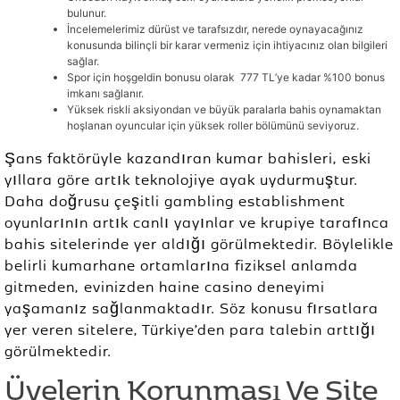
bulunur.
İncelemelerimiz dürüst ve tarafsızdır, nerede oynayacağınız
konusunda bilinçli bir karar vermeniz için ihtiyacınız olan bilgileri
sağlar.
Spor için hoşgeldin bonusu olarak 777 TL’ye kadar %100 bonus
imkanı sağlanır.
Yüksek riskli aksiyondan ve büyük paralarla bahis oynamaktan
hoşlanan oyuncular için yüksek roller bölümünü seviyoruz.
Şans faktörüyle kazandıran kumar bahisleri, eski
yıllara göre artık teknolojiye ayak uydurmuştur.
Daha doğrusu çeşitli gambling establishment
oyunlarının artık canlı yayınlar ve krupiye tarafınca
bahis sitelerinde yer aldığı görülmektedir. Böylelikle
belirli kumarhane ortamlarına fiziksel anlamda
gitmeden, evinizden haine casino deneyimi
yaşamanız sağlanmaktadır. Söz konusu fırsatlara
yer veren sitelere, Türkiye’den para talebin arttığı
görülmektedir.
Üyelerin Korunması Ve Site