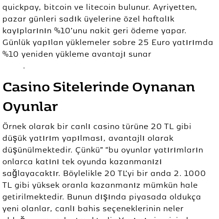
quickpay, bitcoin ve litecoin bulunur. Ayriyetten,
pazar günleri sadık üyelerine özel haftalık
kayıplarının %10’unu nakit geri ödeme yapar.
Günlük yapılan yüklemeler sobre 25 Euro yatırımda
%10 yeniden yükleme avantajı sunar
başari bet
.
bahis
Casino Sitelerinde Oynanan
Oyunlar
Örnek olarak bir canlı casino türüne 20 TL gibi
düşük yatırım yapılması, avantajlı olarak
düşünülmektedir. Çünkü” “bu oyunlar yatırımların
onlarca katını tek oyunda kazanmanızı
sağlayacaktır. Böylelikle 20 TL’yi bir anda 2. 1000
TL gibi yüksek oranla kazanmanız mümkün hale
getirilmektedir. Bunun dışında piyasada oldukça
yeni olanlar, canlı bahis seçeneklerinin neler