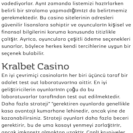
vadediyorlar. Aynı zamanda listemizi hazırlarken
belirli bir sıralama yapmadığımızı da belirtmemiz
gerekmektedir. Bu casino sitelerinin adresleri
güvenilir lisanslara sahiptir ve oyuncuların kişisel ve
finansal bilgilerini koruma konusunda titizlikle
çalışır. Ayrıca, oyunculara çeşitli ödeme seçenekleri
sunarlar, böylece herkes kendi tercihlerine uygun bir
seçenek bulabilir.
Kralbet Casino
En iyi çevrimiçi casinoların her biri üçüncü taraf bir
adalet test out laboratuvarına aittir. En iyi
geliştiricilerin oyunlarının çoğu da bu
laboratuvarlar tarafından test out edilmektedir.
Daha fazla strateji” “gerektiren oyunlarda genellikle
kasa avantajı kumarhane lehinedir, ancak yine de
kazanabilirsiniz. Strateji oyunları daha fazla beceri
gerektirir, bu de uma kasayı yenmeyi zorlaştırır,
ancak imkansız olmaktan uzaktır. Canlı krupiyeler,