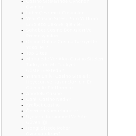
Casino Sitelerinde Oynanan
Oyunlar
Lider Çevrimiçi Casinolar
Yeni Casino Sitesi Para Yatırma
Empieza Çekme İşlemleri
Sahabet Casino Bonusları Ve
Promosyonları
Online Online Casino Türkiye’de
Yasal Mı?
Top Sites
Makalede Yer Alan Casino Siteleri
Türkiye’de Mi Faaliyet
Göstermektedir?
Yılının En İyi Casino Siteleri:
Heyecan Ve Kazançlar İçin En
Güvenilir Platformlar
Anadolu Casino
Canlı Casino Nedir?
Kralbet Casino
Önerilen Kumarhaneler
Üyelerin Korunması Ve Site
Güvenliği
Hangi Sitede Poker
Oynayabilirim?