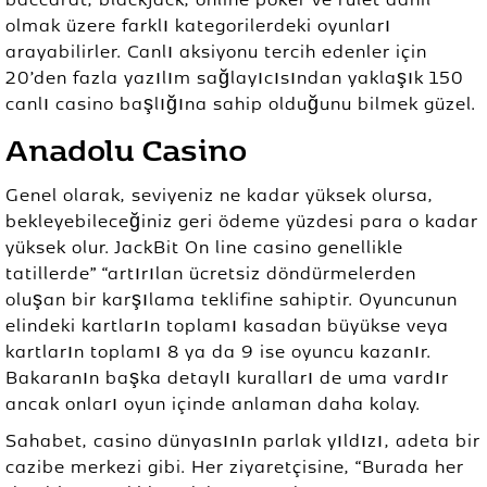
olmak üzere farklı kategorilerdeki oyunları
arayabilirler. Canlı aksiyonu tercih edenler için
20’den fazla yazılım sağlayıcısından yaklaşık 150
canlı casino başlığına sahip olduğunu bilmek güzel.
Anadolu Casino
Genel olarak, seviyeniz ne kadar yüksek olursa,
bekleyebileceğiniz geri ödeme yüzdesi para o kadar
yüksek olur. JackBit On line casino genellikle
tatillerde” “artırılan ücretsiz döndürmelerden
oluşan bir karşılama teklifine sahiptir. Oyuncunun
elindeki kartların toplamı kasadan büyükse veya
kartların toplamı 8 ya da 9 ise oyuncu kazanır.
Bakaranın başka detaylı kuralları de uma vardır
ancak onları oyun içinde anlaman daha kolay.
Sahabet, casino dünyasının parlak yıldızı, adeta bir
cazibe merkezi gibi. Her ziyaretçisine, “Burada her