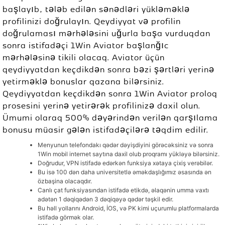
başlayıb, tələb edilən sənədləri yükləməklə
profilinizi doğrulayın. Qeydiyyat və profilin
doğrulaması mərhələsini uğurla başa vurduqdan
sonra istifadəçi 1Win Aviator başlanğıc
mərhələsinə tikili olacaq. Aviator üçün
qeydiyyatdan keçdikdən sonra bəzi şərtləri yerinə
yetirməklə bonuslar qazana bilərsiniz.
Qeydiyyatdan keçdikdən sonra 1Win Aviator proloq
prosesini yerinə yetirərək profilinizə daxil olun.
Ümumi olaraq 500% dəyərindən verilən qarşılama
bonusu müasir gələn istifadəçilərə təqdim edilir.
Menyunun telefondakı qədər dəyişdiyini görəcəksiniz və sonra
1Win mobil internet saytına daxil olub proqramı yükləyə bilərsiniz.
Doğrudur, VPN istifadə edərkən funksiya xətaya çixiş verəbilər.
Bu isə 100 dən daha universitetlə əməkdaşlığımız əsasında ən
özbaşina olacaqdır.
Canlı çat funksiyasından istifadə etikdə, əlaqənin umma vaxtı
adətən 1 dəqiqədən 3 dəqiqəyə qədər təşkil edir.
Bu həll yollarını Android, İOS, və PK kimi uçurumlu platformalarda
istifadə görmək olar.