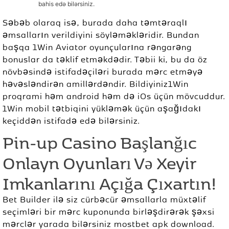
bahis edə bilərsiniz.
Səbəb olaraq isə, burada daha təmtəraqlı
əmsalların verildiyini söyləməkləridir. Bundan
başqa 1Win Aviator oyunçularına rəngarəng
bonuslar da təklif etməkdədir. Təbii ki, bu da öz
növbəsində istifadəçiləri burada mərc etməyə
həvəsləndirən amillərdəndir. Bildiyiniz1Win
proqrami həm android həm də iOs üçün mövcuddur.
1Win mobil tətbiqini yükləmək üçün aşağıdakı
keçiddən istifadə edə bilərsiniz.
Pin-up Casino Başlanğıc
Onlayn Oyunları Və Xeyir
Imkanlarını Açığa Çıxartın!
Bet Builder ilə siz cürbəcür əmsallarla müxtəlif
seçimləri bir mərc kuponunda birləşdirərək şəxsi
mərclər yarada bilərsiniz mostbet apk download.