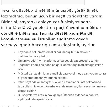
Texniki dəstək xidmətilə münasibət çörəkləmək
lazımdırsa, bunun üçün bir neçə variantınız vardır.
Birincisi, saytdakı onlayn-çat funksiyasından
istifadə edə və ya elektron poçt ünvanına məktub
göndərə bilərsiniz. Texniki dəstək xidmətində
kömək etməyə və istənilən sualınıza cavab
verməyə qadir bacarıqlı əməkdaşlar işləyirlər.
Layihənin bölünməz icmalını hazırladıq, bütün mövcud
məlumatları araşdırdıq.
Ümumiyyətlə, 1win platformasında qeydiyyat prosesi asandır.
Təqdimat kodu sizə daha ən qarşılanma təqdimatı almağa imkan
borc.
Müştəri öz istəyini iqrar etməli olacaq və bir neçə saniyədən sonra
o, yeni proqramdan yararlana biləcək.
1Win saytında əksəriyyət sualların cavablarını FAQ bölməsində
tapa bilərsiniz – com Azerbaycanda mərc saytlari seçərkən nələrə
diqqət edirik?
Bu seçimlər vasitəsilə naviqasiya İstənilən əyləncə əlbəəl və
aydın şəkildə aparici verir.