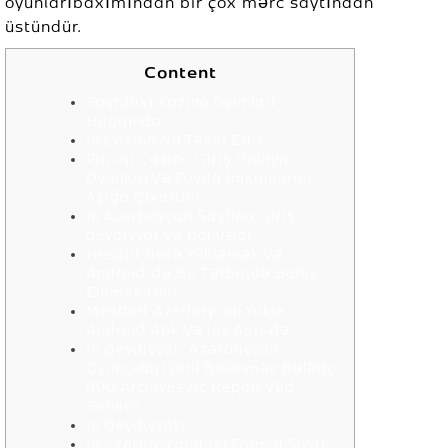
oyunlarıbaxımından bir çox mərc saytından
üstündür.
Content
Saytdakı Kazino Oyunları
Haqqında
In Casino Nə Təklif Edir
Pin-up Casino Giriş Onlayn
Oyunları Və Fayda Imkanlarını
Açığa Çıxartın!
In Azerbaycan Saytına Giriş-
qeydiyyat Və Bonuslar
Hesabı Necə Yükləmək Və
Android-də Bir Tətbiqdə Bahis
Eləmək Olar
Mostbet Azerbaycan Yukle
Android Apk Və Ios App-də
In Qeydiyyat: Azərbaycan
Oyunçuları ötrü Bölünməz Bələdç
990 Archives Ac Repair Vəd
Service
In Qeydiyyatı
In Azərbaycandakı Formal Saytı