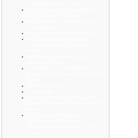
Руководство по Игре
Ios %26 Android Приложения
Для Залива Трафика
Как сделано Ставки На Спорт
Онлайн%3A
Бесплатные Азартные Игры
In – Молодое И активно
Развивающееся Онлайн-
казино
Какие нет Особенности У
Зеркала Бк 1win
Лотереи%2C Турниры И
Прочие Розыгрыши На Сайте 1
Вин
Депозиты и 1win
Бонусы Бк
Официальный Сайт Казино
1вин И стулочасы Зеркало На
день
Безопасно Ли Вносить
Информацию Личных
Документов На Сайте 1win
Casino%3F