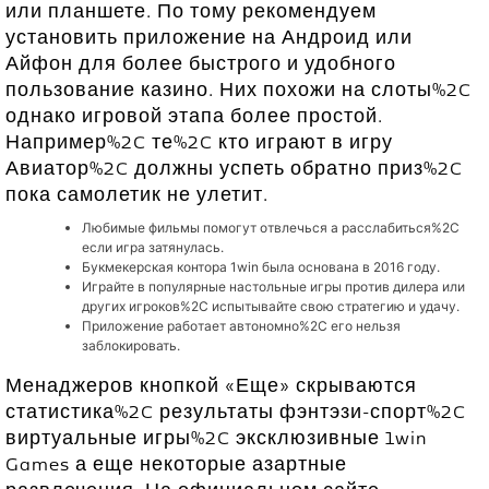
или планшете. По тому рекомендуем
установить приложение на Андроид или
Айфон для более быстрого и удобного
пользование казино. Них похожи на слоты%2C
однако игровой этапа более простой.
Например%2C те%2C кто играют в игру
Авиатор%2C должны успеть обратно приз%2C
пока самолетик не улетит.
Любимые фильмы помогут отвлечься а расслабиться%2C
если игра затянулась.
Букмекерская контора 1win была основана в 2016 году.
Играйте в популярные настольные игры против дилера или
других игроков%2C испытывайте свою стратегию и удачу.
Приложение работает автономно%2C его нельзя
заблокировать.
Менаджеров кнопкой «Еще» скрываются
статистика%2C результаты фэнтэзи-спорт%2C
виртуальные игры%2C эксклюзивные 1win
Games а еще некоторые азартные