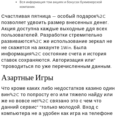
Вся информация том акциях и бонусах букмекерской
компании.
Счастливая пятница — особый подарок%2C
позволяет удвоить размер внесенных денег.
Акция доступна каждые выходные ддя всех
пользователей. Разработки стремительно
развиваются%2C же использование зеркал не
не скажется на аккаунте 1Win. Была
информация%2C состояние счета и история
ставок сохраняются. Авторизация или”
“проводиться по уже перечисленным данным.
Азартные Игры
Что кроме каких либо недостатков казино один
вин%2C то попросту его или тяжело найду или
же но вовсе нет%2C связано это с чем что
данний сервис” “только молодой. Вход с
компьютера не а удобен как игра на телефоне