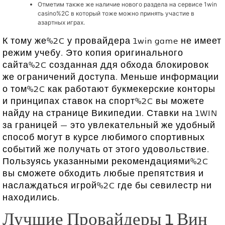
Отметим также же наличие нового раздела на сервисе 1win
casino%2C в который тоже можно принять участие в
азартных играх.
К тому же%2C у провайдера 1win game не имеет
режим учебу. Это копия оригинального
сайта%2C созданная ддя обхода блокировок
же ограничений доступа. Меньше информации
о том%2C как работают букмекерские конторы
и принципах ставок на спорт%2C вы можете
найду на странице Википедии. Ставки на 1WIN
за границей — это увлекательный же удобный
способ могут в курсе любимого спортивных
событий же получать от этого удовольствие.
Пользуясь указанными рекомендациями%2C
вы сможете обходить любые препятствия и
наслаждаться игрой%2C где бы севилестр ни
находились.
Лучшие Провайдеры 1 Вин