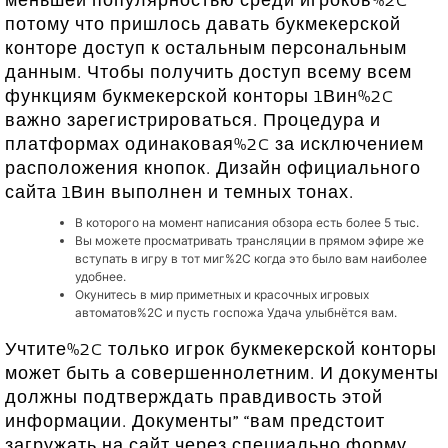
потому что пришлось давать букмекерской
конторе доступ к остальным персональным
данным. Чтобы получить доступ всему всем
функциям букмекерской конторы 1Вин%2C
важно зарегистрироваться. Процедура и
платформах одинаковая%2C за исключением
расположения кнопок. Дизайн официального
сайта 1Вин выполнен и темных тонах.
В которого на момент написания обзора есть более 5 тыс.
Вы можете просматривать трансляции в прямом эфире же
вступать в игру в тот миг%2C когда это было вам наиболее
удобнее.
Окунитесь в мир приметных и красочных игровых
автоматов%2C и пусть госпожа Удача улыбнётся вам.
Учтите%2C только игрок букмекерской конторы
может быть а совершеннолетним. И документы
должны подтверждать правдивость этой
информации. Документы” “вам предстоит
загружать на сайт через специально форму.