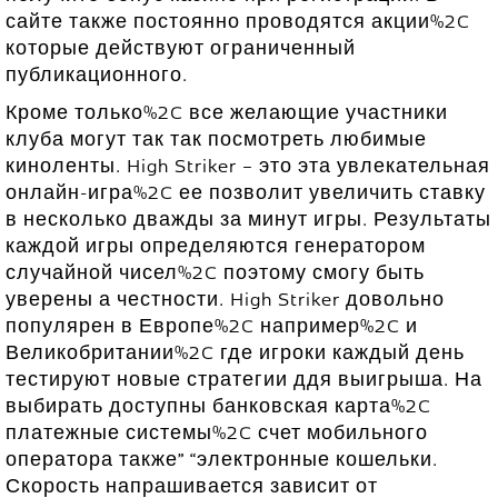
сайте также постоянно проводятся акции%2C
которые действуют ограниченный
публикационного.
Кроме только%2C все желающие участники
клуба могут так так посмотреть любимые
киноленты. High Striker – это эта увлекательная
онлайн-игра%2C ее позволит увеличить ставку
в несколько дважды за минут игры. Результаты
каждой игры определяются генератором
случайной чисел%2C поэтому смогу быть
уверены а честности. High Striker довольно
популярен в Европе%2C например%2C и
Великобритании%2C где игроки каждый день
тестируют новые стратегии ддя выигрыша. На
выбирать доступны банковская карта%2C
платежные системы%2C счет мобильного
оператора также” “электронные кошельки.
Скорость напрашивается зависит от